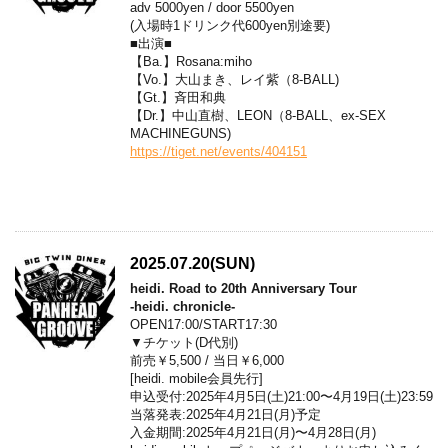
adv 5000yen / door 5500yen
(入場時1ドリンク代600yen別途要)
■出演■
【Ba.】Rosana:miho
【Vo.】大山まき、レイ紫（8-BALL)
【Gt.】斉田和典
【Dr.】中山直樹、LEON（8-BALL、ex-SEX
MACHINEGUNS)
https://tiget.net/events/404151
2025.07.20(SUN)
heidi. Road to 20th Anniversary Tour
-heidi. chronicle-
OPEN17:00/START17:30
▼チケット(D代別)
前売￥5,500 / 当日￥6,000
[heidi. mobile会員先行]
申込受付:2025年4月5日(土)21:00〜4月19日(土)23:59
当落発表:2025年4月21日(月)予定
入金期間:2025年4月21日(月)〜4月28日(月)