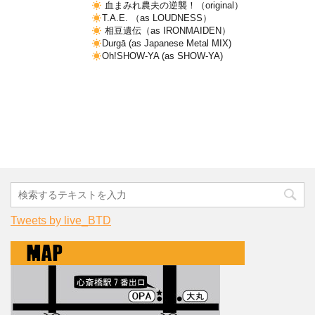
血まみれ農夫の逆襲！（original）
T.A.E. （as LOUDNESS）
相豆遺伝（as IRONMAIDEN）
Durgā (as Japanese Metal MIX)
Oh!SHOW-YA (as SHOW-YA)
Tweets by live_BTD