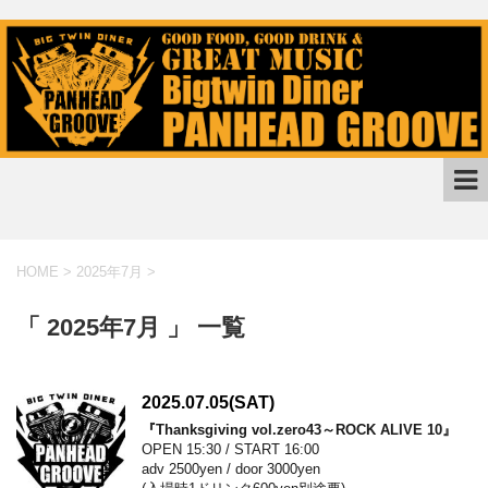
HOME
>
2025年7月
>
「 2025年7月 」 一覧
2025.07.05(SAT)
『Thanksgiving vol.zero43～ROCK ALIVE 10』
OPEN 15:30 / START 16:00
adv 2500yen / door 3000yen