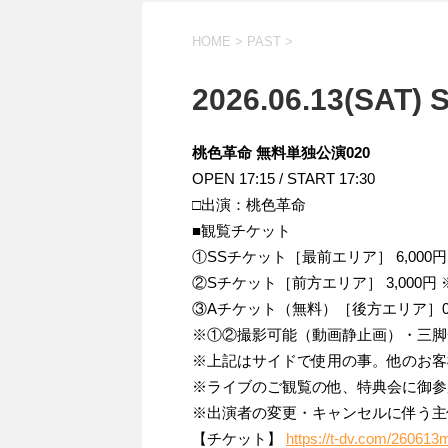
HOME
>
PAST
>
2026.06.13(SAT)
桃色革命 無料単独公演020
OPEN 17:15 / START 17:30
□出演：桃色革命
■観覧チケット
①SSチケット［最前エリア］ 6,00
②Sチケット［前方エリア］ 3,000
③Aチケット（無料）［後方エリア］
※①②撮影可能（動画静止画）・三脚
※上記はサイドで使用の事。他のお客
※ライブのご観覧の他、特典会に御
※出演者の変更・キャンセルに伴う主
【チケット】
https://t-dv.com/26061