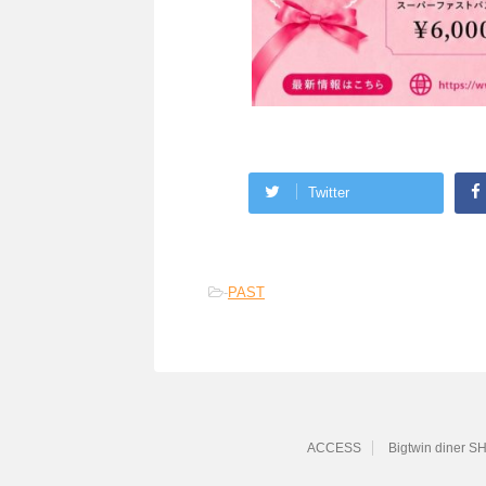
Twitter
-
PAST
ACCESS
Bigtwin diner