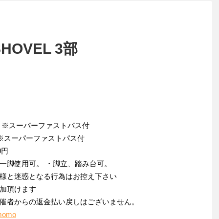
 SHOVEL 3部
0円 ※スーパーファストパス付
円 ※スーパーファストパス付
0円
一脚使用可。 ・脚立、踏み台可。
様と迷惑となる行為はお控え下さい
参加頂けます
催者からの返金払い戻しはございません。
3momo