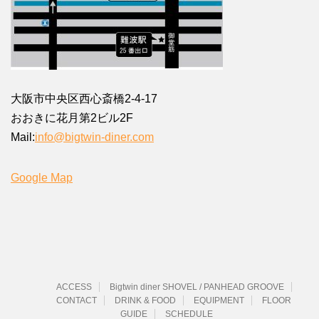
大阪市中央区西心斎橋2-4-17
おおきに花月第2ビル2F
Mail:
info@bigtwin-diner.com
Google Map
ACCESS
Bigtwin diner SHOVEL / PANHEAD GROOVE
CONTACT
DRINK & FOOD
EQUIPMENT
FLOOR
GUIDE
SCHEDULE