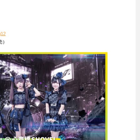
g12
売）