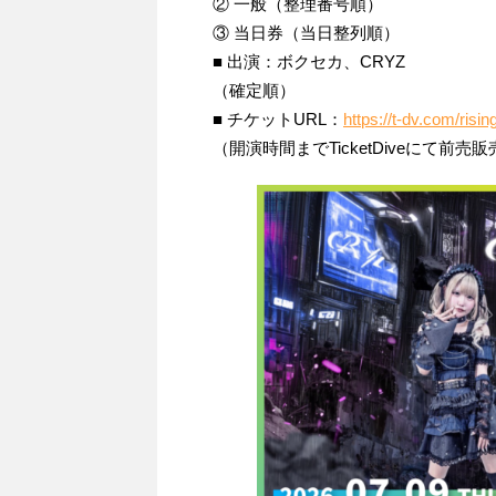
② 一般（整理番号順）
③ 当日券（当日整列順）
■ 出演：ボクセカ、CRYZ
（確定順）
■ チケットURL：
https://t-dv.com/risin
（開演時間までTicketDiveにて前売販