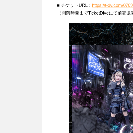
■ チケットURL：
https://t-dv.com/07
（開演時間までTicketDiveにて前売販